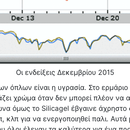
Οι ενδείξεις Δεκεμβρίου 2015
ων όπλων είναι η υγρασία. Στο ερμάριο
λλάζει χρώμα όταν δεν μπορεί πλέον ν
μώνα όμως το Silicagel έβγαινε άχρηστ
, κλπ για να ενεργοποιηθεί παλι. Αυτά
υ όλοι έλεγαν τα καλύτερα για ένα προ