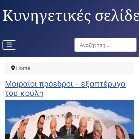
Κυνηγετικές σελίδ
Αναζήτηση...
Home
Mοιραίοι πρόεδροι - εξαπτέρυγα
του κούλη