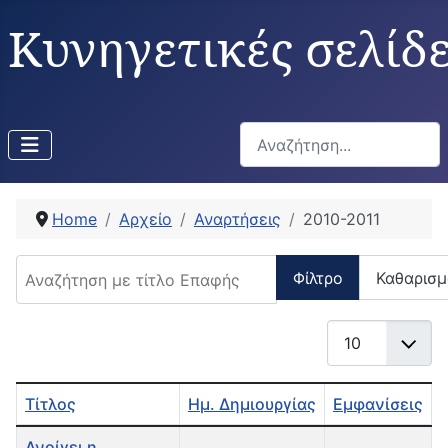
Κυνηγετικές σελίδ
Αναζήτηση...
Home
Αρχείο
Αναρτήσεις
2010-2011
Αναζήτηση με τίτλο Επαφής
Φίλτρο
Καθαρισμ
Εμφάνιση #
Τίτλος
Ημ. Δημιουργίας
Εμφανίσεις
Άρθρα
Ανοίγει η