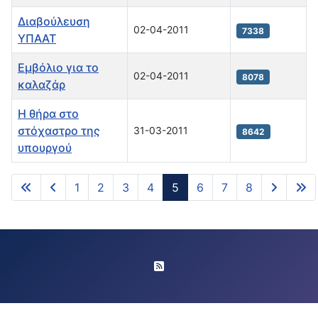
Διαβούλευση
02-04-2011
7338
ΥΠΑΑΤ
Eμβόλιο για το
02-04-2011
8078
καλαζάρ
Η θήρα στο
στόχαστρο της
31-03-2011
8642
υπουργού
1
2
3
4
5
6
7
8
Σελίδα 5 από 8
Feed Entries