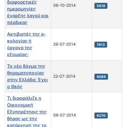
διαφορετικές
06-10-2014
5619
ημερομηνίες
έναρξης λαγού και
πέρδικας
Ακτιβιστές της e-
κολογίας ή
29-07-2014
7613
όργανα της
εξουσίας;
Το νέο δόγμα της
θηραματοπονίας
22-07-2014
9089
στην Ελλάδα: Έχει
ο Θεός
Τι διασφάλιζε η
Οικονομική
Εξυπηρέτησις της
08-07-2014
6270
θήρας ως την
κατάργησή της το