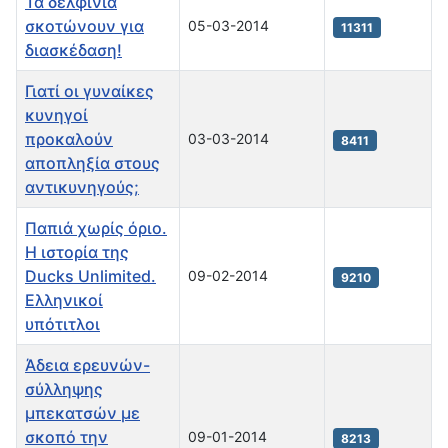
Τα δελφίνια
σκοτώνουν για
05-03-2014
11311
διασκέδαση!
Γιατί οι γυναίκες
κυνηγοί
προκαλούν
03-03-2014
8411
αποπληξία στους
αντικυνηγούς;
Παπιά χωρίς όριο.
Η ιστορία της
Ducks Unlimited.
09-02-2014
9210
Ελληνικοί
υπότιτλοι
Άδεια ερευνών-
σύλληψης
μπεκατσών με
σκοπό την
09-01-2014
8213