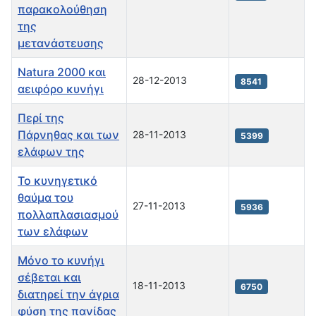
παρακολούθηση
της
μετανάστευσης
Natura 2000 και
28-12-2013
8541
αειφόρο κυνήγι
Περί της
Πάρνηθας και των
28-11-2013
5399
ελάφων της
Το κυνηγετικό
θαύμα του
27-11-2013
5936
πολλαπλασιασμού
των ελάφων
Μόνο το κυνήγι
σέβεται και
18-11-2013
6750
διατηρεί την άγρια
φύση της πανίδας