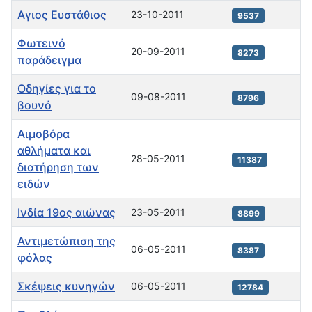
Αγιος Ευστάθιος
23-10-2011
9537
Φωτεινό
20-09-2011
8273
παράδειγμα
Οδηγίες για το
09-08-2011
8796
βουνό
Αιμοβόρα
αθλήματα και
28-05-2011
11387
διατήρηση των
ειδών
Ινδία 19ος αιώνας
23-05-2011
8899
Αντιμετώπιση της
06-05-2011
8387
φόλας
Σκέψεις κυνηγών
06-05-2011
12784