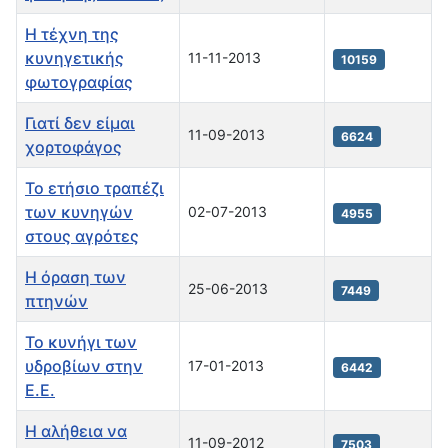
Η τέχνη της
κυνηγετικής
11-11-2013
10159
φωτογραφίας
Γιατί δεν είμαι
11-09-2013
6624
χορτοφάγος
Το ετήσιο τραπέζι
των κυνηγών
02-07-2013
4955
στους αγρότες
Η όραση των
25-06-2013
7449
πτηνών
Το κυνήγι των
υδροβίων στην
17-01-2013
6442
Ε.Ε.
Η αλήθεια να
11-09-2012
7503