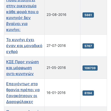
στην οικονομία
κάθε φορά που ο
23-08-2016
5661
κυνηγός δεν
βγαίνει για
κυνήγι;
Το κυνήγι έχει
έναν και μοναδικό
27-07-2016
5767
εχθρό
ΚΣΕ Προς γνώση
και μόρφωση
21-05-2016
106739
αντι-κυνηγών
Επειγόντως στα
θρανία πρέπει να
16-01-2016
6194
ξανακάτσουν οι
Δασοφύλακες