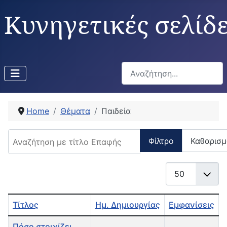
Κυνηγετικές σελίδ
Αναζήτηση...
Home
Θέματα
Παιδεία
Αναζήτηση με τίτλο Επαφής
Φίλτρο
Καθαρισμ
Εμφάνιση #
Τίτλος
Ημ. Δημιουργίας
Εμφανίσεις
Άρθρα
Πόσο στοιχίζει