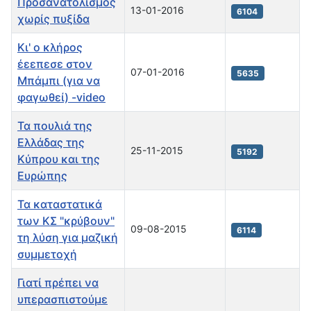
Προσανατολισμός
13-01-2016
6104
χωρίς πυξίδα
Κι' ο κλήρος
έεεπεσε στον
07-01-2016
5635
Μπάμπι (για να
φαγωθεί) -video
Τα πουλιά της
Ελλάδας της
25-11-2015
5192
Κύπρου και της
Ευρώπης
Τα καταστατικά
των ΚΣ "κρύβουν"
09-08-2015
6114
τη λύση για μαζική
συμμετοχή
Γιατί πρέπει να
υπερασπιστούμε