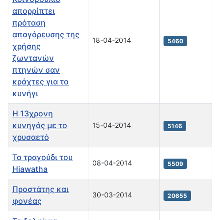
απορρίπτει
πρόταση
απαγόρευσης της
18-04-2014
5460
χρήσης
ζωντανών
πτηνών σαν
κράχτες για το
κυνήγι
Η 13χρονη
κυνηγός με το
15-04-2014
5146
χρυσαετό
Το τραγούδι του
08-04-2014
5509
Hiawatha
Προστάτης και
30-03-2014
20655
φονέας