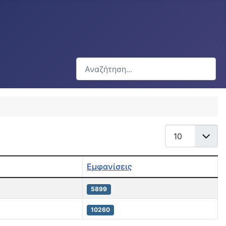
Αναζήτηση...
Εμφάνιση #
Εμφανίσεις
5899
10260