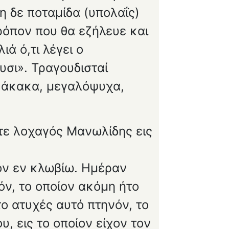
η δε ποταμίδα (υπολαΐς)
ρόπον που θα εζήλευε και
ιά ό,τι λέγει ο
υσι». Τραγουδισταί
ι, άκακα, μεγαλόψυχα,
ότε λοχαγός Μανωλίδης εις
ον εν κλωβίω. Ημέραν
όν, το οποίον ακόμη ήτο
ο ατυχές αυτό πτηνόν, το
υ, εις το οποίον είχον τον