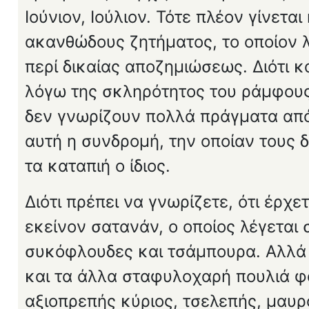
Ιούνιον, Ιούλιον. Τότε πλέον γίνετα
ακανθώδους ζητήμα­τος, το οποίον λ
περί δικαίας αποζημιώσεως. Διότι κ
λόγω της σκληρότητος του ράμφους τ
δεν γνωρίζουν πολλά πράγ­ματα από
αυτή η συνδρομή, την οποίαν τους δ
τα καταπιή ο ίδιος.
Διότι πρέπει να γνωρίζετε, ότι έρχ
εκεί­νον σατανάν, ο οποίος λέγετα
συκόφλουδες και τσάμπουρα. Αλλά κ
και τα άλλα σταφυλοχαρή πουλιά φαί
αξιοπρεπής κύριος, τσελε­πής, μαυ