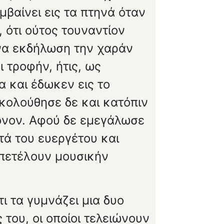
βαίνει εις τα πτηνά όταν
 ότι ούτος τουναντίον
 να εκδήλωση την χαράν
ι τροφήν, ήτις, ως
 και έδωκεν εις το
ηκολούθησε δε και κατόπιν
μόνον. Αφού δε εμεγάλωσε
τά του ευεργέτου και
απετέλουν μουσικήν
ι τα γυμνάζει μια δυο
 του, οι οποίοι τελειώνουν