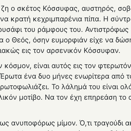
ζη ο σκέτος Κόσσυφας, αυστηρός, σοβ
 να κρατή κεχριμπαρένια πίπα. Η σύντρ
ρυσάφι του ράμφους του. Αντιστρόφως α
τα ο Θεός, όσην ευμορφιάν είχε να δώσ
ιακώς εις τον αρσενικόν Κόσσυφαν.
όν κόσμον, είναι αυτός εις τον φτερωτό
 Έρωτα ένα δυο μήνες ενωρίτερα από το
ρωτοφωλιάζει. Το λάλημά του είναι ο
λικόν μοτίβο. Να τον έχη επηρεάση το
ι ως ανυποφόρως μίμον. Ό,τι τραγούδι 