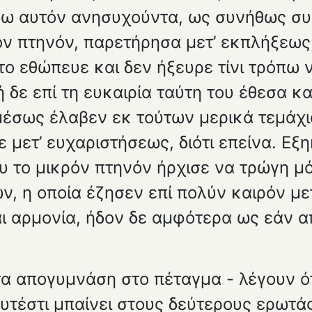
δω αυτόν ανησυχούντα, ως συνήθως συμ
ον πτηνόν, παρετήρησα μετ’ εκπλήξεως,
 το εθώπευε και δεν ήξευρε τίνι τρόπω
 δε επί τη ευκαιρία ταύτη του έθεσα κα
μέσως έλαβεν εκ τούτων μερικά τεμάχια
ε μετ’ ευχαριστήσεως, διότι επείνα. Εξ
ου το μικρόν πτηνόν ήρχισε να τρώγη 
ών, η οποία έζησεν επί πολύν καιρόν με
αι αρμονία, ήδον δε αμφότερα ως εάν 
α απογυμνάση στο πέταγμα - λέγουν ότ
υτέστι μπαίνει στους δεύτε­ρους ερωτάς