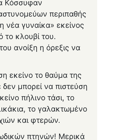
να Κόσσυφαν
 αστυνομεύων περιπαθής
η νέα γυναίκα» εκείνος
 το κλουβί του.
ου ανοίξη η όρεξις να
ίση εκείνο το θαύμα της
έ δεν μπορεί να πιστεύση
είνο πήλινο τάσι, το
λικάκια, το γαλακτωμένο
χιών και φτερών.
 ωδικών πτηνών! Μερικά