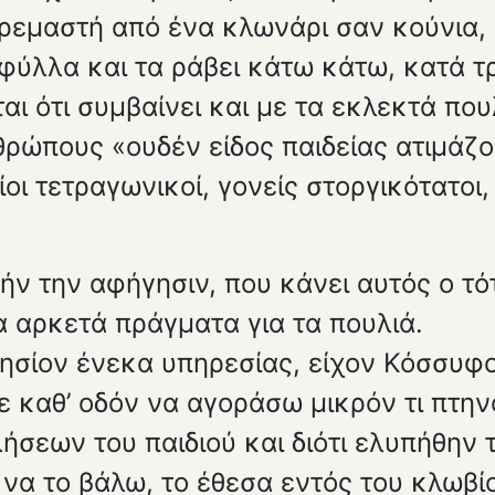
κρεμαστή από ένα κλωνάρι σαν κούνια, 
φύλλα και τα ράβει κάτω κάτω, κατά τ
ι ότι συμβαίνει και με τα εκλεκτά πουλ
ρώπους «ουδέν είδος παιδείας ατιμάζο
αίοι τετραγωνικοί, γονείς στοργικότατο
ήν την αφήγησιν, που κάνει αυτός ο τ
αρκετά πράγ­ματα για τα πουλιά.
νησίον ένεκα υπηρεσίας, είχον Κόσσυφ
 καθ’ οδόν να αγορά­σω μικρόν τι πτην
σεων του παιδιού και διότι ελυπήθην τ
 να το βάλω, το έθεσα εντός του κλωβίο