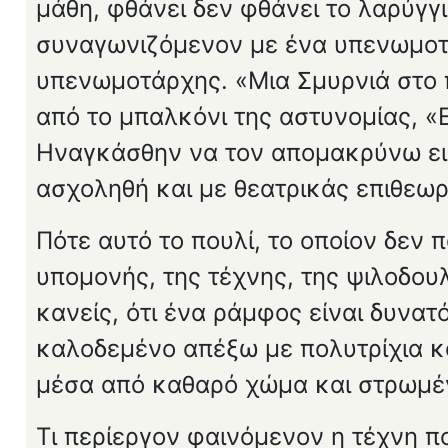
μάθη, φθάνει δεν φθάνει το λαρύγγ
συναγωνιζόμενον με ένα υπενωμοτ
υπενωμοτάρχης. «Μια Σμυρ­νιά στο 
από το μπαλκόνι της αστυνομίας, «Ε
Ηναγκάσθην να τον απομακρύνω εις
ασχοληθή και με θεατρικάς επιθεωρ
Πότε αυτό το πουλί, το οποίον δεν π
υπομονής, της τέχνης, της ψιλοδουλ
κανείς, ότι ένα ράμφος είναι δυνατ
καλοδεμένο απέξω με πολυτρίχια κα
μέσα από καθαρό χώμα και στρωμέν
Τι περίεργον φαινόμενον η τέχνη 