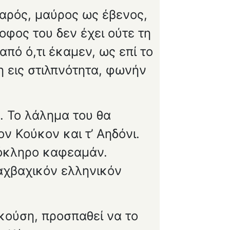
αρός, μαύρος ως έβενος,
οφος του δεν έχει ούτε τη
πό ό,τι έκαμεν, ως επί το
η εις στιλπνότητα, φωνήν
ν. Το λάλημα του θα
ν Κούκον και τ’ Αηδόνι.
λόκληρο καφεαμάν.
 αχβαχικόν ελληνικόν
ακούση, προσπαθεί να το