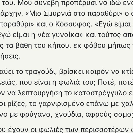
ι του. Μου συνέβη προπέρυσι να ιδώ έ
άρχην. «Μια Σμυρνιά στο παραθύρι» ο
παραθύρι» και ο Κόσσυφας. «Εγώ είμαι 
γώ είμαι η νέα γυναίκα» και τούτος από
 τα βάθη του κήπου, εκ φόβου μήπως τ
ήσεις.
αύει το τρα­γούδι, βρίσκει καιρόν να κτ
ειάς, που είναι η φωλιά του; Ποτέ, ποτ
όν να λεπτουργήση το καταστρόγγυλο εκ
ι ρίζες, το γαρνιρισμένο επά­νω με χα
ο με φρύγανα, χνούδια, αφρούς σαμα
που έχουν οι φωλιές των περισσοτέρων