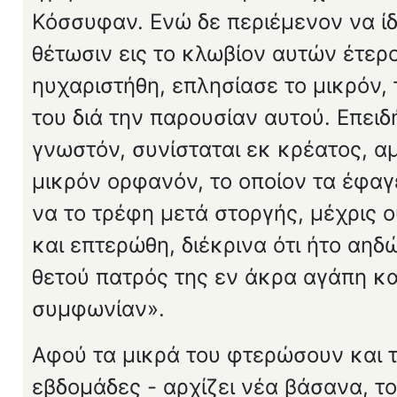
Κόσσυφαν. Ενώ δε περιέμενον να ί
θέτωσιν εις το κλωβίον αυτών έτερ
ηυχαριστήθη, επλησίασε το μικρόν,
του διά την παρουσίαν αυτού. Επειδή
γνωστόν, συνίσταται εκ κρέατος, α
μικρόν ορφανόν, το οποίον τα έφα­γ
να το τρέφη μετά στοργής, μέχρις 
και επτερώθη, διέκρινα ότι ήτο αηδ
θετού πατρός της εν άκρα αγάπη κ
συμφωνίαν».
Αφού τα μικρά του φτερώσουν και τ
εβδομάδες - αρχίζει νέα βάσανα, το