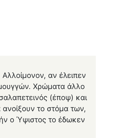
 Αλλοίμονον, αν έλειπεν
 μουγγών. Χρώματα άλλο
τσαλαπετεινός (έποψ) και
 ανοίξουν το στόμα των,
νήν ο Ύψιστος το έδωκεν