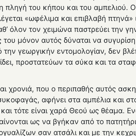
ι η πληγή του κήπου και του αμπελιού. Ο
έγεται «ωφέλιμα και επιβλαβή πτηνά» ι
αθ’ όλον τον χειμώνα παστρεύει την γη
ου μόνον αυτός δύναται να συγυρίση. Α
 την γεωργικήν εντομολογίαν, δεν βλέ
ίδει, προστατεύων τα σύκα και τα σταφ
εται χρονιά, που ο περιπαθής αυτός ασκ
ι συκοφαγάς, αφήνει στα αμπέλια και σ
αι τότε είναι χαρά Θεού ως θέα­μα. Εν
νονται ως να βγήκαν από το πα­τητήρι, 
ρογυαλίζων σαν ατσάλι και με την κεχρ