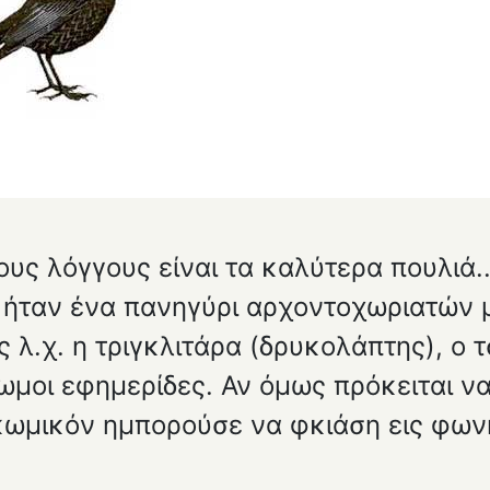
υς λόγγους είναι τα καλύτερα πουλιά..
 ήταν ένα πανη­γύρι αρχοντοχωριατών
ς λ.χ. η τριγκλιτάρα (δρυκολάπτης), ο 
μοι εφημερίδες. Αν όμως πρόκειται να
ι κωμικόν ημπορούσε να φκιάση εις φω