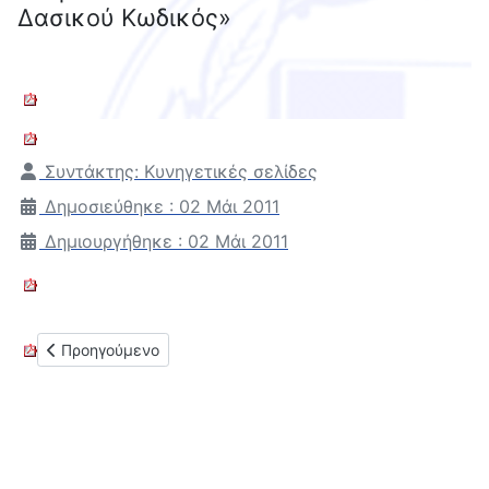
Δασικού Κωδικός»
Λεπτομέρειες
Συντάκτης:
Κυνηγετικές σελίδες
Δημοσιεύθηκε : 02 Μάι 2011
Δημιουργήθηκε : 02 Μάι 2011
Προηγούμενο άρθρο: Ν.Δ. 996 της 30-9/6-10-71 (Α 192)
Προηγούμενο