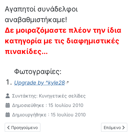
Αγαπητοί συνάδελφοι
αναβαθμιστήκαμε!
Δε μοιραζόμαστε πλέον την ίδια
κατηγορία με τις διαφημιστικές
πινακίδες...
Φωτογραφίες:
Upgrade by ^kyle28
Λεπτομέρειες
Συντάκτης:
Κυνηγετικές σελίδες
Δημοσιεύθηκε : 15 Ιουλίου 2010
Δημιουργήθηκε : 15 Ιουλίου 2010
Προηγούμενο άρθρο: Ευχαριστούμε Τίνα
Επόμενο άρθρο
Προηγούμενο
Επόμενο