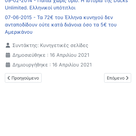
09-02-2014 - Παπιά χωρίς όριο. Η ιστορία της Ducks
Unlimited. Ελληνικοί υπότιτλοι
07-06-2015 - Τα 72€ του Έλληνα κυνηγού δεν
ανταποδίδουν ούτε κατά διάνοια όσο τα 5€ του
Αμερικάνου
Λεπτομέρειες
Συντάκτης:
Κυνηγετικές σελίδες
Δημοσιεύθηκε : 16 Απριλίου 2021
Δημιουργήθηκε : 16 Απριλίου 2021
Προηγούμενο άρθρο: Ούτε ΕΝΑ (1) νόμιμο καταφύγιο για αδέσ
Επόμενο άρθρο
Προηγούμενο
Επόμενο