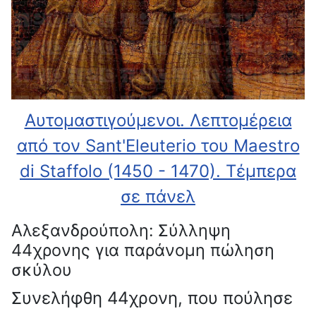
Αυτομαστιγούμενοι. Λεπτομέρεια
από τον Sant'Eleuterio του Maestro
di Staffolo (1450 - 1470). Τέμπερα
σε πάνελ
Αλεξανδρούπολη: Σύλληψη
44χρονης για παράνομη πώληση
σκύλου
Συνελήφθη 44χρονη, που πούλησε