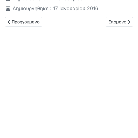
Δημιουργήθηκε : 17 Ιανουαρίου 2016
Προηγούμενο άρθρο: Πρόστιμο 30.000 ευρώ για φόλα
Επόμενο άρθρ
Προηγούμενο
Επόμενο