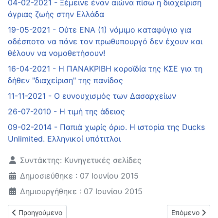
04-02-2021 - Ξέμεινε έναν αιώνα πίσω η διαχείριση
άγριας ζωής στην Ελλάδα
19-05-2021 - Ούτε ΕΝΑ (1) νόμιμο καταφύγιο για
αδέσποτα να πάνε τον πρωθυπουργό δεν έχουν και
θέλουν να νομοθετήσουν!
16-04-2021 - Η ΠΑΝΑΚΡΙΒΗ κοροϊδία της ΚΣΕ για τη
δήθεν "διαχείριση" της πανίδας
11-11-2021 - Ο ευνουχισμός των Δασαρχείων
26-07-2010 - H τιμή της άδειας
09-02-2014 - Παπιά χωρίς όριο. Η ιστορία της Ducks
Unlimited. Ελληνικοί υπότιτλοι
Λεπτομέρειες
Συντάκτης:
Κυνηγετικές σελίδες
Δημοσιεύθηκε : 07 Ιουνίου 2015
Δημιουργήθηκε : 07 Ιουνίου 2015
Προηγούμενο άρθρο: Δείξτε έμπρακτα την υποστήριξή σας στο
Επόμενο άρθρο
Προηγούμενο
Επόμενο