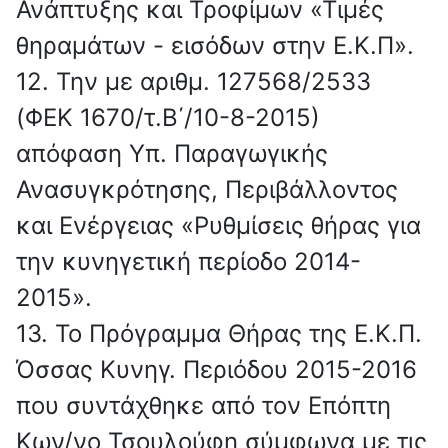
Ανάπτυξης και Τροφίμων «Τιμές
θηραμάτων - εισόδων στην Ε.Κ.Π».
12. Την με αριθμ. 127568/2533
(ΦΕΚ 1670/τ.Β΄/10-8-2015)
απόφαση Υπ. Παραγωγικής
Ανασυγκρότησης, Περιβάλλοντος
και Ενέργειας «Ρυθμίσεις θήρας για
την κυνηγετική περίοδο 2014-
2015».
13. Το Πρόγραμμα Θήρας της Ε.Κ.Π.
Όσσας Κυνηγ. Περιό­δου 2015-2016
που συντάχθηκε από τον Επόπτη
Κων/νο Τσουλούφη σύμφωνα με τις