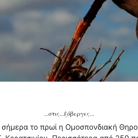
...στις...ξόβεργες...
ε σήμερα το πρωί η Ομοσπονδιακή Θηρο